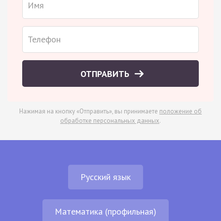
ОТПРАВИТЬ
Нажимая на кнопку «Отправить», вы принимаете
положение об
обработке персональных данных
.
Русский язык
Математика (профильная)