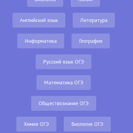
Английский язык
Литература
Информатика
География
Русский язык ОГЭ
Математика ОГЭ
Обществознание ОГЭ
Химия ОГЭ
Биология ОГЭ