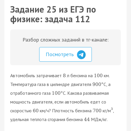
Задание 25 из ЕГЭ по
физике: задача 112
Разбор сложных заданий в тг-канале:
Посмотреть
Автомобиль затрачивает
л бензина на
км.
8
100
Температура газа в цилиндре двигателя
C, а
900
°
отработанного газа
C. Какова развиваемая
100
°
мощность двигателя, если автомобиль едет со
3
скоростью
км/ч? Плотность бензина
кг/м
,
60
700
удельная теплота сгорания бензина
МДж/кг.
44