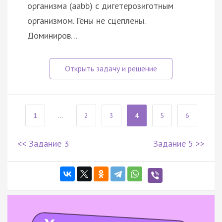
организма (aabb) с дигетерозиготным
организмом. Гены не сцеплены.
Доминиров…
1
...
2
3
4
5
6
<< Задание 3
Задание 5 >>