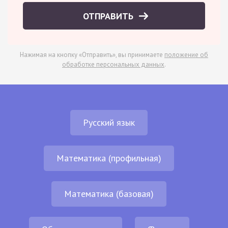
ОТПРАВИТЬ
Нажимая на кнопку «Отправить», вы принимаете
положение об
обработке персональных данных
.
Русский язык
Математика (профильная)
Математика (базовая)