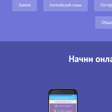
Химия
Английский язык
Литер
Обще
Начни онла