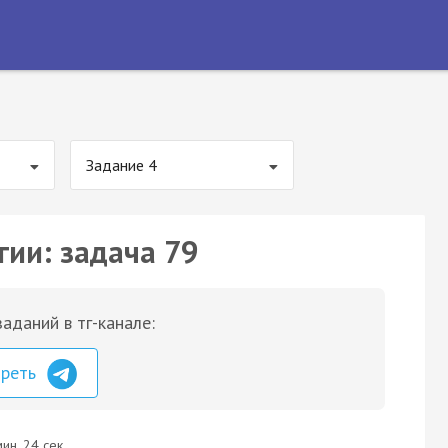
Задание 4
гии: задача 79
аданий в тг-канале:
треть
ин. 24 сек.