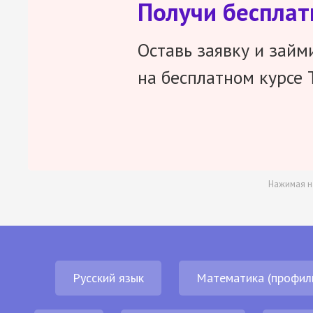
Получи беспла
Оставь заявку и займ
на бесплатном курсе 
Нажимая н
Русский язык
Математика (профил