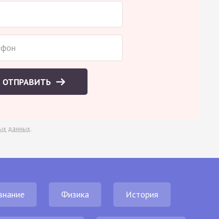
ОТПРАВИТЬ
ых данных
.
знание
Физика
История