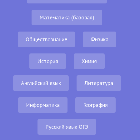
Математика (базовая)
Обществознание
Физика
История
Химия
Английский язык
Литература
Информатика
География
Русский язык ОГЭ