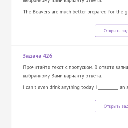
выбранному Вами варианту ответа.
The Beavers are much better prepared for the g
Задача 426
Прочитайте текст с пропуском. В ответе запиш
выбранному Вами варианту ответа.
I can't even drink anything today. I __________ a