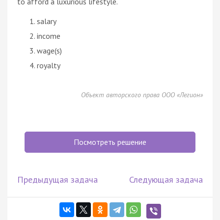
to afford a luxurious lifestyle.
salary
income
wage(s)
royalty
Объект авторского права ООО «Легион»
Посмотреть решение
Предыдущая задача
Следующая задача