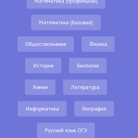
Математика (профильная)
Математика (базовая)
Обществознание
Физика
История
Биология
Химия
Литература
Информатика
География
Русский язык ОГЭ