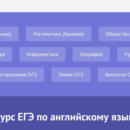
ьная)
Математика (базовая)
Общество
ра
Информатика
География
Ру
ствознание ОГЭ
Химия ОГЭ
Биология 
урс ЕГЭ по английскому язы