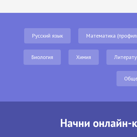
Русский язык
Математика (профил
Биология
Химия
Литерату
Обще
Начни онлайн-к