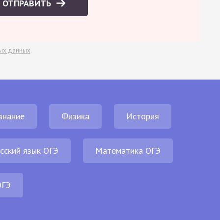
ОТПРАВИТЬ
ых данных
.
знание
Физика
История
сский язык ОГЭ
Математика ОГЭ
ОГЭ