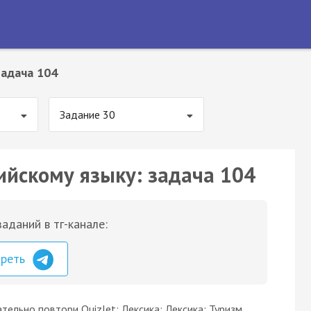
Задача 104
Задание 30
ийскому языку: задача 104
аданий в тг-канале:
треть
льно повтори Quizlet: Лексика: Лексика: Туризм.