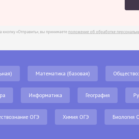
а кнопку «Отправить», вы принимаете
положение об обработке персональн
ьная)
Математика (базовая)
Общество
ра
Информатика
География
Ру
ствознание ОГЭ
Химия ОГЭ
Биология 