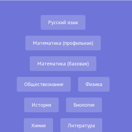
Русский язык
Математика (профильная)
Математика (базовая)
Обществознание
Физика
История
Биология
Химия
Литература