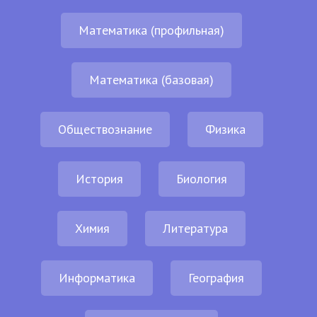
Математика (профильная)
Математика (базовая)
Обществознание
Физика
История
Биология
Химия
Литература
Информатика
География