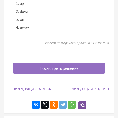
up
down
on
away
Объект авторского права ООО «Легион»
Посмотреть решение
Предыдущая задача
Следующая задача