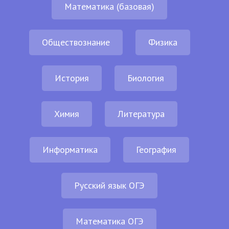
Математика (базовая)
Обществознание
Физика
История
Биология
Химия
Литература
Информатика
География
Русский язык ОГЭ
Математика ОГЭ