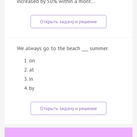
increased by 50% within a mont…
We always go to the beach ___ summer.
on
at
in
by