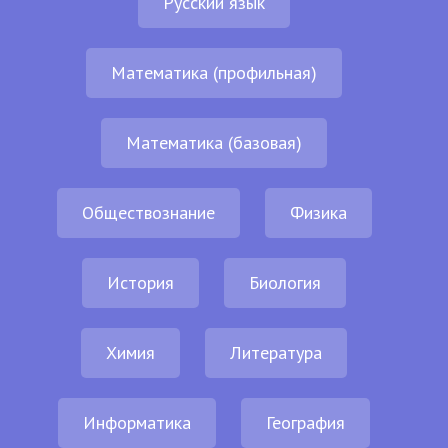
Русский язык
Математика (профильная)
Математика (базовая)
Обществознание
Физика
История
Биология
Химия
Литература
Информатика
География