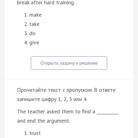
break after hard training.
make
take
do
give
Прочитайте текст с пропуском. В ответе
запишите цифру 1, 2, 3 или 4.
The teacher asked them to find a __________
and end the argument.
trust