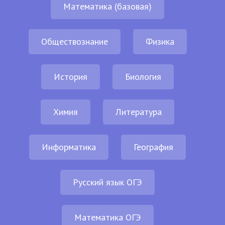
Математика (базовая)
Обществознание
Физика
История
Биология
Химия
Литература
Информатика
География
Русский язык ОГЭ
Математика ОГЭ