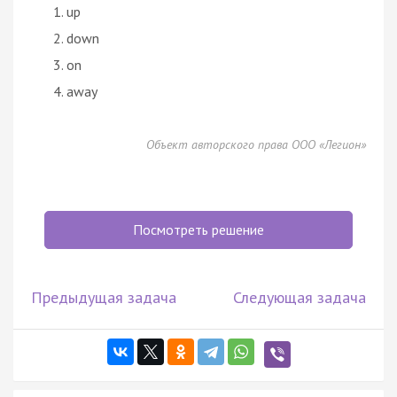
up
down
on
away
Объект авторского права ООО «Легион»
Посмотреть решение
Предыдущая задача
Следующая задача