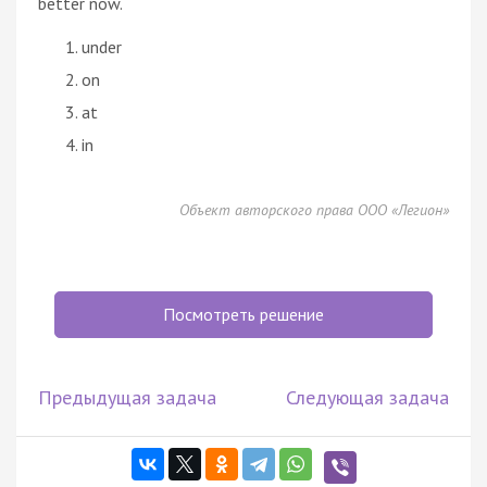
better now.
under
on
at
in
Объект авторского права ООО «Легион»
Посмотреть решение
Предыдущая задача
Следующая задача