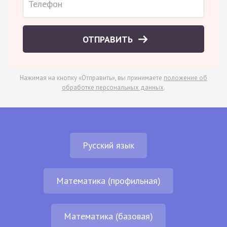
ОТПРАВИТЬ
Нажимая на кнопку «Отправить», вы принимаете
положение об
обработке персональных данных
.
Русский язык
Математика (профильная)
Математика (базовая)