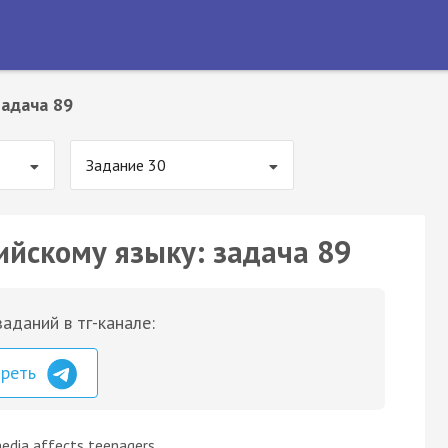
Задача 89
Задание 30
ийскому языку: задача 89
аданий в тг-канале:
треть
edia affects teenagers.