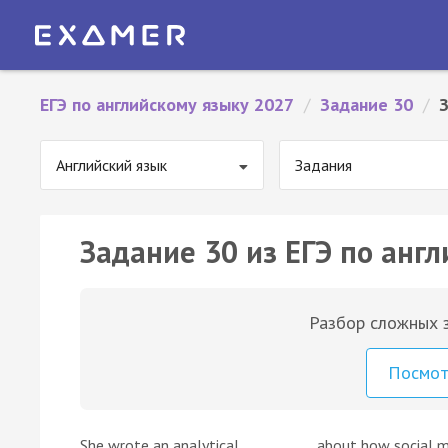
ЕГЭ по английскому языку 2027
/
Задание 30
/
Английский язык
Задания
Задание 30 из ЕГЭ по англ
Разбор сложных з
Посмо
She wrote an analytical __________ about how social m