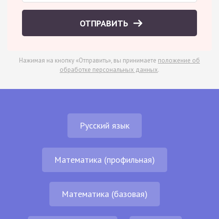
ОТПРАВИТЬ
Нажимая на кнопку «Отправить», вы принимаете
положение об
обработке персональных данных
.
Русский язык
Математика (профильная)
Математика (базовая)