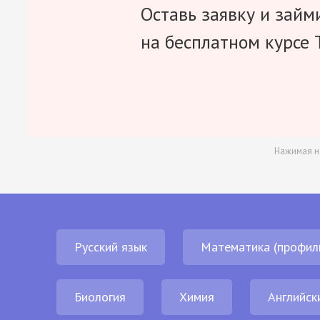
Оставь заявку и займ
на бесплатном курсе 
Нажимая н
Русский язык
Математика (профил
Биология
Химия
Английск