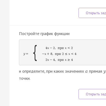
Постройте график функции
{
4
x
−
2
,
при
x
<
2
y
=
−
x
+
8
,
при
2
≤
x
<
4
2
x
−
4
,
при
x
≥
4
и определите, при каких значениях
прямая
a
y
точки.