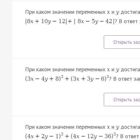
При каком значении переменных
и
достига
x
y
? В ответ
|
8
x
+
10
y
−
12
|
+
|
8
x
−
5
y
−
42
|
При каком значении переменных
и
достига
x
y
2
2
? В ответ з
(
3
x
−
4
y
+
8
)
+
(
3
x
+
3
y
−
6
)
При каком значении переменных
и
достига
x
y
2
2
? В отве
(
4
x
+
2
y
−
1
)
+
(
4
x
−
12
y
−
36
)