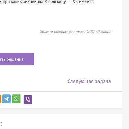
, при каких значениях
прямая
имеет с
k
y
=
k
x
Объект авторского права ООО «Легион»
еть решение
Следующая задача
: