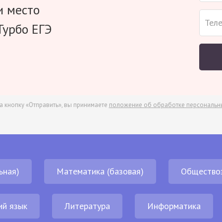
и место
Турбо ЕГЭ
а кнопку «Отправить», вы принимаете
положение об обработке персональн
ьная)
Математика (базовая)
Общество
ий язык
Литература
Информатика