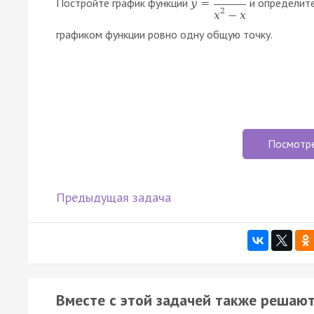
Постройте график функции
и определите
y
=
2
x
−
x
графиком функции ровно одну общую точку.
Посмотр
Предыдущая задача
Вместе с этой задачей также решают