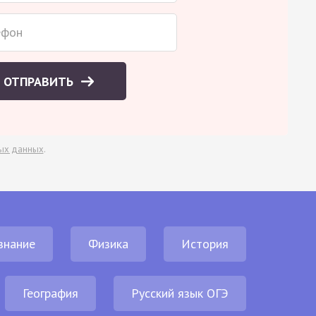
ОТПРАВИТЬ
ых данных
.
знание
Физика
История
География
Русский язык ОГЭ