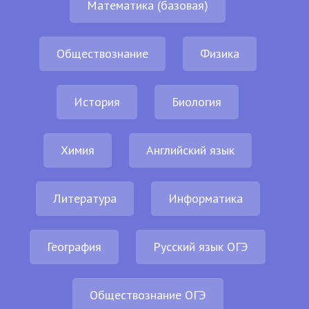
Математика (базовая)
Обществознание
Физика
История
Биология
Химия
Английский язык
Литература
Информатика
География
Русский язык ОГЭ
Обществознание ОГЭ