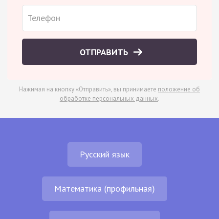
ОТПРАВИТЬ
Нажимая на кнопку «Отправить», вы принимаете
положение об
обработке персональных данных
.
Русский язык
Математика (профильная)