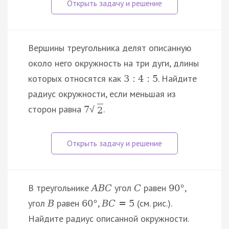
Вершины треугольника делят описанную
около него окружность на три дуги, длины
которых относятся как
. Найдите
3
:
4
:
5
радиус окружности, если меньшая из
сторон равна
.
7
√
2
В треугольнике
угол
равен
,
A
B
C
C
90
°
угол
равен
,
(см. рис.).
B
60
°
B
C
=
5
Найдите радиус описанной окружности.