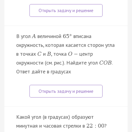
В угол
величиной
вписана
A
65
°
окружность, которая касается сторон угла
в точках
и
, точка
— центр
C
B
O
окружности (см. рис.). Найдите угол
.
C
O
B
Ответ дайте в градусах
Какой угол (в градусах) образуют
минутная и часовая стрелки в
?
22
:
00