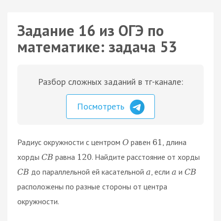
Задание 16 из ОГЭ по
математике: задача 53
Разбор сложных заданий в тг-канале:
Посмотреть
Радиус окружности с центром
равен
, длина
O
61
хорды
равна
. Найдите расстояние от хорды
C
B
120
до параллельной ей касательной
, если
и
C
B
a
a
C
B
расположены по разные стороны от центра
окружности.