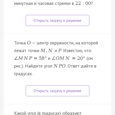
минутная и часовая стрелки в
?
22
:
00
Точка
— центр окружности, на которой
O
лежат точки
,
и
. Известно, что
M
N
P
и
(см.
∠
M
N
P
=
58
°
∠
O
M
N
=
20
°
рис.). Найдите угол
. Ответ дайте в
N
P
O
градусах.
Какой угол (в градусах) образуют