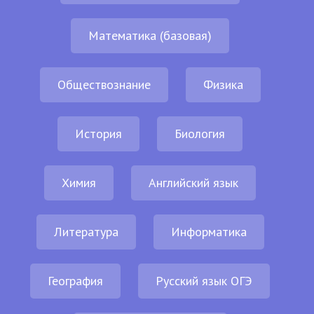
Математика (базовая)
Обществознание
Физика
История
Биология
Химия
Английский язык
Литература
Информатика
География
Русский язык ОГЭ