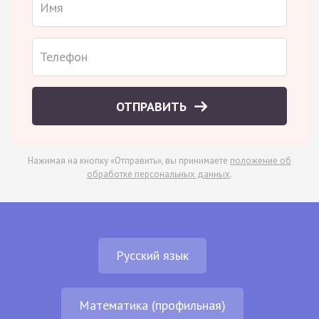
ОТПРАВИТЬ
Нажимая на кнопку «Отправить», вы принимаете
положение об
обработке персональных данных
.
Русский язык
Математика (профильная)