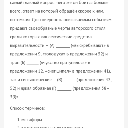
самый главный вопрос: чего же он боится больше
всего, ответ на который обращён скорее к нам,
потомкам. Достоверность описываемым событиям
придают своеобразные черты авторского стиля,
среди которых как лексические средства
выразительности — (А) _______ («выскрёбывают» в
предложении 9, «голодуха» в предложении 52) и
троп (Б) ______ («чувство притупилось» в
предложении 12, «снег шипел» в предложении 41),
так и синтаксические — (В) ______ (предложения 42,
52) и яркая образная (Г) _______ (предложения 38–
39)».
Список терминов:
метафоры
восклицательные предложения