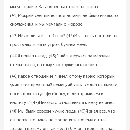
мы уезжали в Кавголово кататься на лыжах.
(41)Мокрый снег шипел под ногами, не было никакого
скольжения, и мы мечтали о морозе.
(42)Неужели всё это было? (43)И я спал в постели на
простынях, и мать утром будила меня.
(44)Я пошёл назад. (45)Я шёл, держась за мёрзлые
стены окопа, потому что кружилась голова.
(46)Какое отношение я имел к тому парню, который
учил этот проклятый немецкий язык, ходил на лыжах,
носил полосатую футболку, ездил трамваем в
институт? (47)Никакого отношения я к нему не имел.
(48)Мы были совсем чужие люди. (49)Я знал всё, что
он делал, но никак не мог понять, почему он так
делал и почему он так жил. (50)А он и вовсе не знал