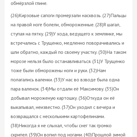
обмёрзлой глине.
(26)Кирзовые сапоги промерзали насквозь. (27)Пальцы
на правой ноге болели, обмороженные. (28)Я шагал,
ступая на пятку. (29)У хода, ведущего к землянке, мы
встречались с Трущенко, медленно поворачивались и
шли обратно, каждый по своему участку. (30)На таком
морозе нельзя было останавливаться. (31)У Трущенко
тоже были обморожены ноги и руки. (32)Нам
полагались валенки. (33)У нас во взводе была одна
пара валенок. (34)Мы отдали её Максимову. (35)Он
добывал мороженую картошку. (36)Откуда он её
выкапывал, неизвестно. (37)Он уходил с вечера и
возвращался с несколькими картофелинами.
(38)Никогда я не слыхал, чтобы снег так громко
скрипел. (39)Он вопил под ногами. (40)Прошлой зимой