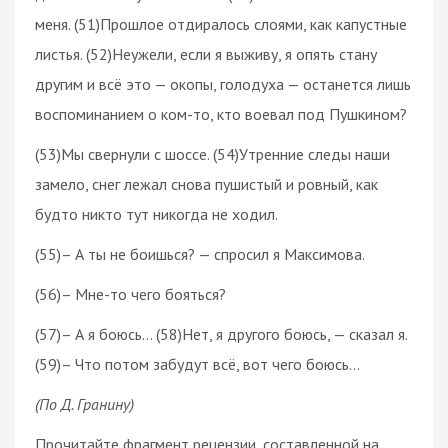
меня. (51)Прошлое отдиралось слоями, как капустные
листья. (52)Неужели, если я выживу, я опять стану
другим и всё это — окопы, голодуха — останется лишь
воспоминанием о ком-то, кто воевал под Пушкином?
(53)Мы свернули с шоссе. (54)Утренние следы наши
замело, снег лежал снова пушистый и ровный, как
будто никто тут никогда не ходил.
(55)– А ты не боишься? — спросил я Максимова.
(56)– Мне-то чего бояться?
(57)– А я боюсь… (58)Нет, я другого боюсь, — сказал я.
(59)– Что потом забудут всё, вот чего боюсь…
(По Д. Гранину)
Прочитайте фрагмент рецензии, составленной на