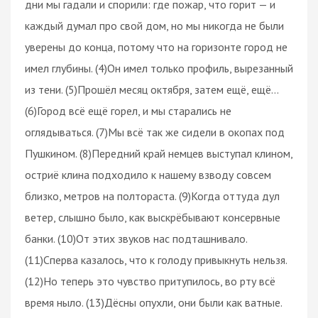
дни мы гадали и спорили: где пожар, что горит — и
каждый думал про свой дом, но мы никогда не были
уверены до конца, потому что на горизонте город не
имел глубины. (4)Он имел только профиль, вырезанный
из тени. (5)Прошёл месяц октября, затем ещё, ещё…
(6)Город всё ещё горел, и мы старались не
оглядываться. (7)Мы всё так же сидели в окопах под
Пушкином. (8)Передний край немцев выступал клином,
остриё клина подходило к нашему взводу совсем
близко, метров на полтораста. (9)Когда оттуда дул
ветер, слышно было, как выскрёбывают консервные
банки. (10)От этих звуков нас подташнивало.
(11)Сперва казалось, что к голоду привыкнуть нельзя.
(12)Но теперь это чувство притупилось, во рту всё
время ныло. (13)Дёсны опухли, они были как ватные.