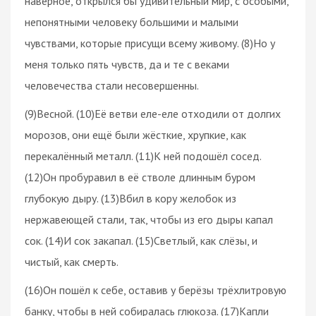
наверное, открылся бы удивительный мир, с особыми,
непонятными человеку большими и малыми
чувствами, которые присущи всему живому. (8)Но у
меня только пять чувств, да и те с веками
человечества стали несовершенны.
(9)Весной. (10)Её ветви еле-еле отходили от долгих
морозов, они ещё были жёсткие, хрупкие, как
перекалённый металл. (11)К ней подошёл сосед.
(12)Он пробуравил в её стволе длинным буром
глубокую дыру. (13)Вбил в кору желобок из
нержавеющей стали, так, чтобы из его дыры капал
сок. (14)И сок закапал. (15)Светлый, как слёзы, и
чистый, как смерть.
(16)Он пошёл к себе, оставив у берёзы трёхлитровую
банку, чтобы в ней собиралась глюкоза. (17)Капли