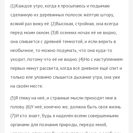
(1)Каждое утро, когда я просыпаюсь и подымаю
сделанную из деревянных полосок жёлтую штору,
всякий раз вижу её. (2)Высокая, стройная, она всегда
перед моим окном. (3)В осенних ночах её не видно,
она сливается с древней темнотой, и если верить в
необычное, то можно подумать, что она куда-то
уходит, потому что её не видно. (4)Но с наступлением
первых минут рассвета, когда всё дневное ещё спит и
только еле уловимо слышится дыхание утра, она уже
на своём месте.
(5)Я гляжу на неё, и странные мысли приходят мне в
голову. (6)У неё, конечно же, должна быть своя жизнь.
(7)И кто знает, будь я наделён всеми совершенными
органами для познания природы, передо мной,