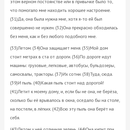
этом верном постоянстве или в привычке было то,
что помогало мне находить хорошее настроение.
(31)Да, она была нужна мне, хотя я-то ей был
совершенно не нужен. (32)Она прекрасно обходилась
без меня, как и без любого подобного мне.
(33)Летом. (34)Она защищает меня. (35)Мой дом
стоит метрах в ста от дороги. (36)По дороге идут
машины: грузовые, легковые, автобусы, бульдозеры,
самосвалы, тракторы. (37)Их сотни. (38)Туда, сюда.
(39)И пыль. (40)Какая пыль стоит над дорогой!
(41)Летит к моему дому, и, если бы не она, не берёза,
сколько бы её врывалось в окна, оседало бы на столе,
на постели, в лёгких. (42)Всю эту пыль она берёт на
себя.
(43)Летом у неё отличная зелень. (44)Она кипит при