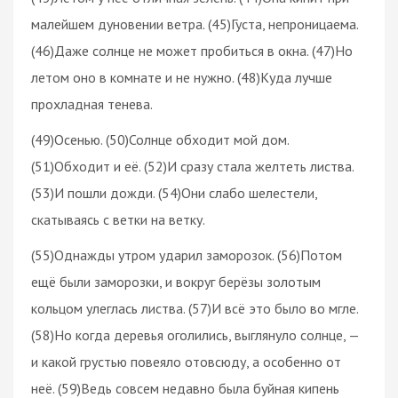
малейшем дуновении ветра. (45)Густа, непроницаема.
(46)Даже солнце не может пробиться в окна. (47)Но
летом оно в комнате и не нужно. (48)Куда лучше
прохладная тенева.
(49)Осенью. (50)Солнце обходит мой дом.
(51)Обходит и её. (52)И сразу стала желтеть листва.
(53)И пошли дожди. (54)Они слабо шелестели,
скатываясь с ветки на ветку.
(55)Однажды утром ударил заморозок. (56)Потом
ещё были заморозки, и вокруг берёзы золотым
кольцом улеглась листва. (57)И всё это было во мгле.
(58)Но когда деревья оголились, выглянуло солнце, —
и какой грустью повеяло отовсюду, а особенно от
неё. (59)Ведь совсем недавно была буйная кипень