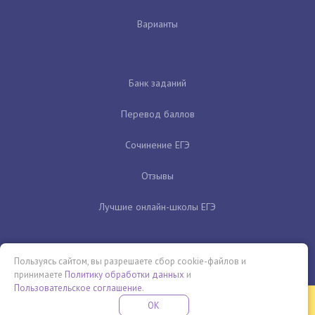
Варианты
Банк заданий
Перевод баллов
Сочинение ЕГЭ
Отзывы
Лучшие онлайн-школы ЕГЭ
Пользуясь сайтом, вы разрешаете сбор cookie-файлов и
принимаете
Политику обработки данных
и
Пользовательское соглашение
.
Бесплатная летняя школа
OK
ПОДРОБНЕЕ