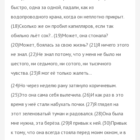
быстро, одна за одной, падали, как из
водопроводного крана, когда он неплотно прикрыт.
(18)Сколько же он пробил капилляров, если так
обильно льёт сок?.. (19)Может, она стонала?
(20)Может, боялась за свою жизнь? (21)Я ничего этого
не знал. (22)Не знал потому, что у меня не было ни
шестого, ни седьмого, ни сотого, ни тысячного
чувства. (23)Я мог её только жалеть…
(24)Но через неделю рану затянуло коричневым.
(25)Это она сама себя вылечила. (26)И как раз в это
время у неё стали набухать почки. (27)Я глядел на
этот зеленоватый туман и радовался. (28)Она была
мне нужна, эта берёза. (29)Я привык к ней. (30)Привык
к тому, что она всегда стояла перед моим окном, и в