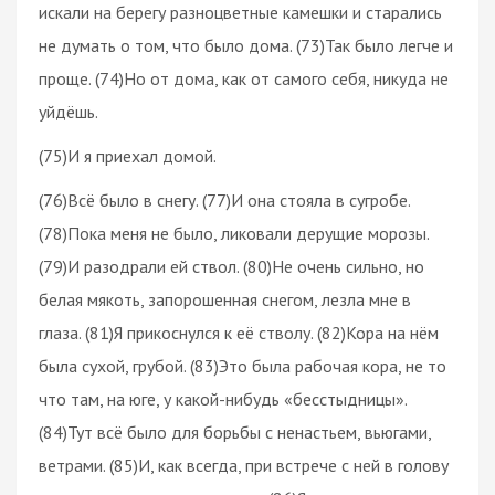
искали на берегу разноцветные камешки и старались
не думать о том, что было дома. (73)Так было легче и
проще. (74)Но от дома, как от самого себя, никуда не
уйдёшь.
(75)И я приехал домой.
(76)Всё было в снегу. (77)И она стояла в сугробе.
(78)Пока меня не было, ликовали дерущие морозы.
(79)И разодрали ей ствол. (80)Не очень сильно, но
белая мякоть, запорошенная снегом, лезла мне в
глаза. (81)Я прикоснулся к её стволу. (82)Кора на нём
была сухой, грубой. (83)Это была рабочая кора, не то
что там, на юге, у какой-нибудь «бесстыдницы».
(84)Тут всё было для борьбы с ненастьем, вьюгами,
ветрами. (85)И, как всегда, при встрече с ней в голову