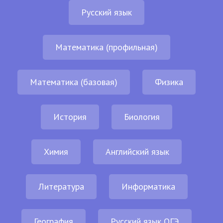
Русский язык
Математика (профильная)
Математика (базовая)
Физика
История
Биология
Химия
Английский язык
Литература
Информатика
География
Русский язык ОГЭ