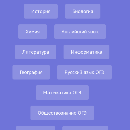
История
Биология
Химия
Английский язык
Литература
Информатика
География
Русский язык ОГЭ
Математика ОГЭ
Обществознание ОГЭ