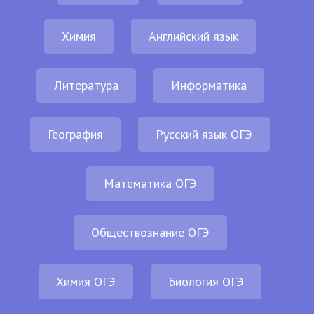
Химия
Английский язык
Литература
Информатика
География
Русский язык ОГЭ
Математика ОГЭ
Обществознание ОГЭ
Химия ОГЭ
Биология ОГЭ