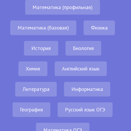
Математика (профильная)
Математика (базовая)
Физика
История
Биология
Химия
Английский язык
Литература
Информатика
География
Русский язык ОГЭ
Математика ОГЭ