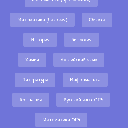
Математика (базовая)
Физика
История
Биология
Химия
Английский язык
Литература
Информатика
География
Русский язык ОГЭ
Математика ОГЭ