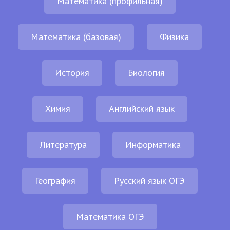
Математика (профильная)
Математика (базовая)
Физика
История
Биология
Химия
Английский язык
Литература
Информатика
География
Русский язык ОГЭ
Математика ОГЭ