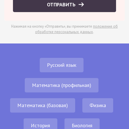
ОТПРАВИТЬ
Нажимая на кнопку «Отправить», вы принимаете
положение об
обработке персональных данных
.
Русский язык
Математика (профильная)
Математика (базовая)
Физика
История
Биология