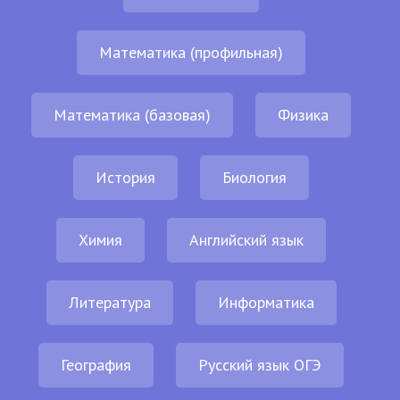
Математика (профильная)
Математика (базовая)
Физика
История
Биология
Химия
Английский язык
Литература
Информатика
География
Русский язык ОГЭ