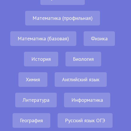
Математика (профильная)
Математика (базовая)
Физика
История
Биология
Химия
Английский язык
Литература
Информатика
География
Русский язык ОГЭ