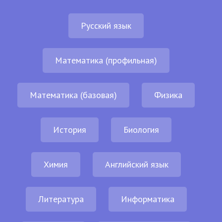
Русский язык
Математика (профильная)
Математика (базовая)
Физика
История
Биология
Химия
Английский язык
Литература
Информатика