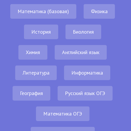
Математика (базовая)
Физика
История
Биология
Химия
Английский язык
Литература
Информатика
География
Русский язык ОГЭ
Математика ОГЭ