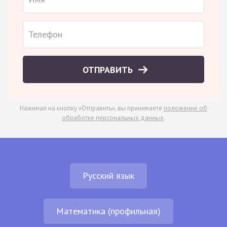
ОТПРАВИТЬ
Нажимая на кнопку «Отправить», вы принимаете
положение об
обработке персональных данных
.
Русский язык
Математика (профильная)