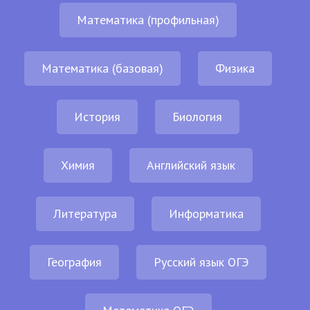
Математика (профильная)
Математика (базовая)
Физика
История
Биология
Химия
Английский язык
Литература
Информатика
География
Русский язык ОГЭ