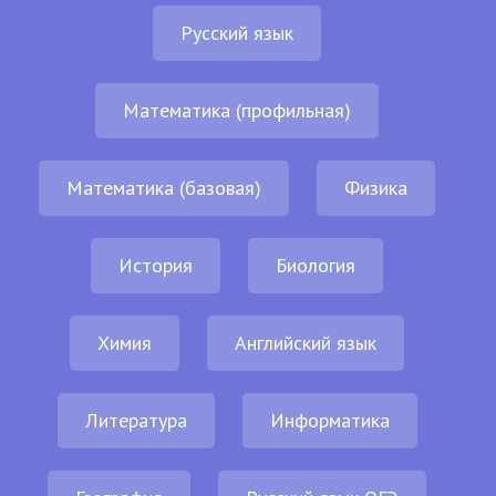
Русский язык
Математика (профильная)
Математика (базовая)
Физика
История
Биология
Химия
Английский язык
Литература
Информатика