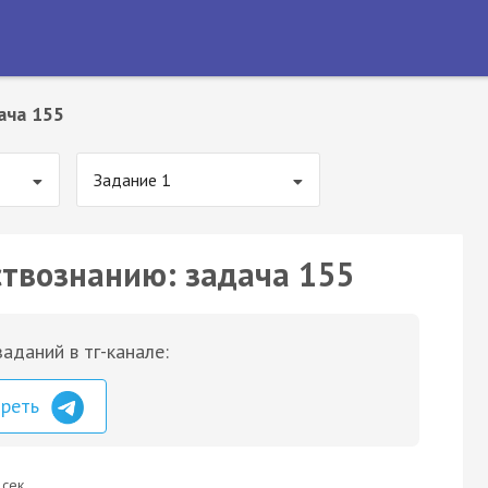
ача 155
Задание 1
ствознанию: задача 155
аданий в тг-канале:
треть
 сек.