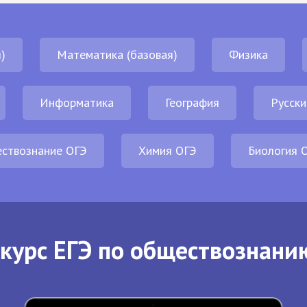
)
Математика (базовая)
Физика
Информатика
География
Русски
ствознание ОГЭ
Химия ОГЭ
Биология 
курс ЕГЭ по обществознани