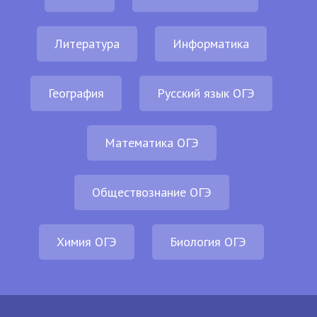
Литература
Информатика
География
Русский язык ОГЭ
Математика ОГЭ
Обществознание ОГЭ
Химия ОГЭ
Биология ОГЭ