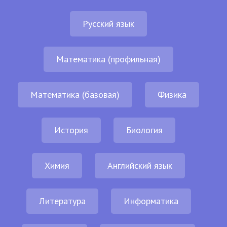
Русский язык
Математика (профильная)
Математика (базовая)
Физика
История
Биология
Химия
Английский язык
Литература
Информатика