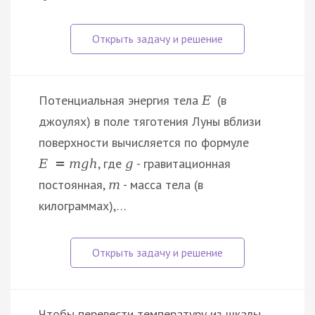
Потенциальная энергия тела
(в
E
джоулях) в поле тяготения Луны вблизи
поверхности вычисляется по формуле
, где
- гравитационная
E
=
m
g
h
g
постоянная,
- масса тела (в
m
килограммах),…
Чтобы перевести температуру из шкалы