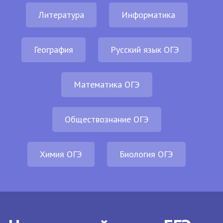
Литература
Информатика
География
Русский язык ОГЭ
Математика ОГЭ
Обществознание ОГЭ
Химия ОГЭ
Биология ОГЭ