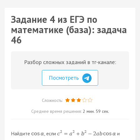
Задание 4 из ЕГЭ по
математике (база): задача
46
Разбор сложных заданий в тг-канале:
Посмотреть
Сложность:
Среднее время решения:
2 мин. 59 сек.
2
2
2
Найдите
, если
и
cos
α
c
=
a
+
b
−
2
a
b
cos
α