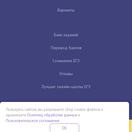
Варианты
Банк заданий
Перевод баллов
Сочинение ЕГЭ
Отзывы
Лучшие онлайн-школы ЕГЭ
Пользуясь сайтом, вы разрешаете сбор cookie-файлов и
принимаете
Политику обработки данных
и
Пользовательское соглашение
.
Бесплатная летняя школа
OK
ПОДРОБНЕЕ