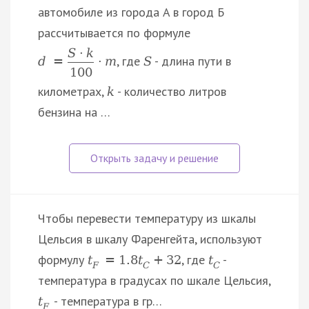
автомобиле из города A в город Б
рассчитывается по формуле
S
·
k
, где
- длина пути в
d
=
·
m
S
100
километрах,
- количество литров
k
бензина на …
Чтобы перевести температуру из шкалы
Цельсия в шкалу Фаренгейта, используют
формулу
, где
-
t
=
1.8
t
+
32
t
F
C
C
температура в градусах по шкале Цельсия,
- температура в гр…
t
F