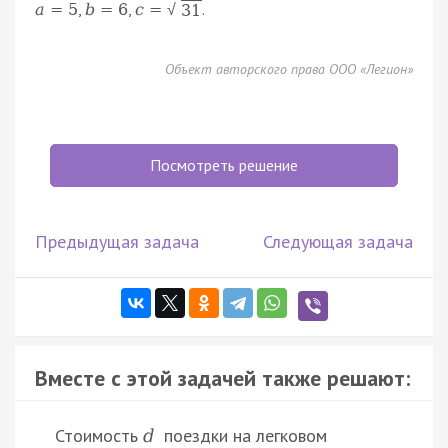
,
,
.
a
=
5
b
=
6
c
=
31
√
Объект авторского права ООО «Легион»
Посмотреть решение
Предыдущая задача
Следующая задача
Вместе с этой задачей также решают:
Стоимость
поездки на легковом
d