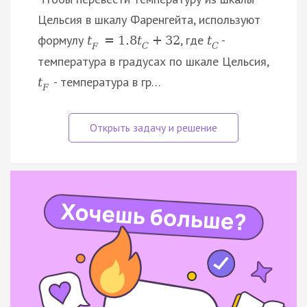
Цельсия в шкалу Фаренгейта, используют
формулу
, где
-
t
=
1.8
t
+
32
t
F
C
C
температура в градусах по шкале Цельсия,
- температура в гр…
t
F