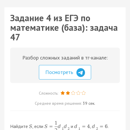
Задание 4 из ЕГЭ по
математике (база): задача
47
Разбор сложных заданий в тг-канале:
Посмотреть
Сложность:
Среднее время решения:
39 сек.
1
Найдите
, если
и
,
.
S
S
=
d
d
d
=
4
d
=
6
1
2
1
2