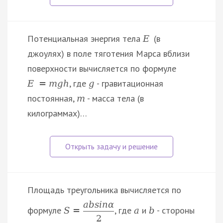
Потенциальная энергия тела
(в
E
джоулях) в поле тяготения Марса вблизи
поверхности вычисляется по формуле
, где
- гравитационная
E
=
m
g
h
g
постоянная,
- масса тела (в
m
килограммах)…
Площадь треугольника вычисляется по
a
b
s
i
n
α
формуле
, где
и
- стороны
S
=
a
b
2