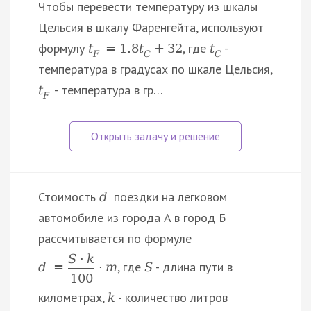
Чтобы перевести температуру из шкалы
Цельсия в шкалу Фаренгейта, используют
формулу
, где
-
t
=
1.8
t
+
32
t
F
C
C
температура в градусах по шкале Цельсия,
- температура в гр…
t
F
Стоимость
поездки на легковом
d
автомобиле из города A в город Б
рассчитывается по формуле
S
·
k
, где
- длина пути в
d
=
·
m
S
100
километрах,
- количество литров
k