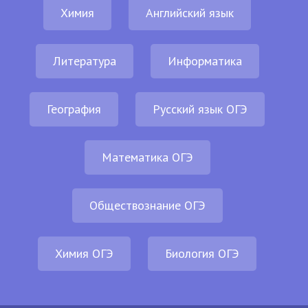
Химия
Английский язык
Литература
Информатика
География
Русский язык ОГЭ
Математика ОГЭ
Обществознание ОГЭ
Химия ОГЭ
Биология ОГЭ