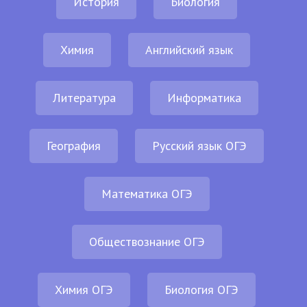
История
Биология
Химия
Английский язык
Литература
Информатика
География
Русский язык ОГЭ
Математика ОГЭ
Обществознание ОГЭ
Химия ОГЭ
Биология ОГЭ