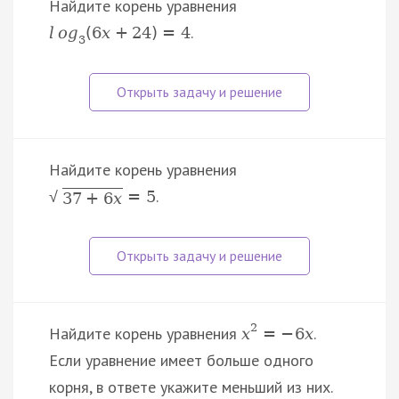
Найдите корень уравнения
.
l
o
g
(
6
x
+
24
)
=
4
3
Найдите корень уравнения
.
=
5
√
37
+
6
x
2
Найдите корень уравнения
.
x
=
−
6
x
Если уравнение имеет больше одного
корня, в ответе укажите меньший из них.