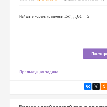
Найдите корень уравнения
.
log
64
=
2
x
+
5
Посмотр
Предыдущая задача
Вместе с этой задачей также решают