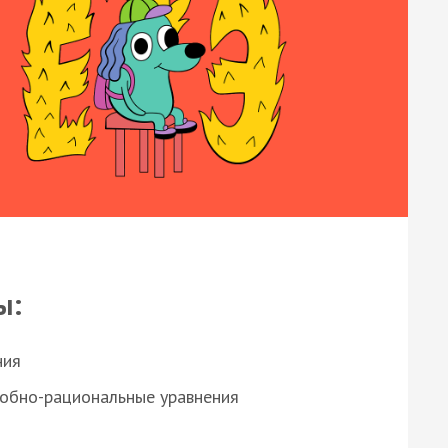
ы:
ния
робно-рациональные уравнения