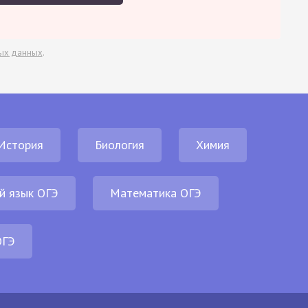
ых данных
.
История
Биология
Химия
й язык ОГЭ
Математика ОГЭ
ОГЭ