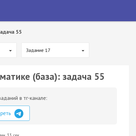
адача 55
Задание 17
матике (база): задача 55
аданий в тг-канале:
треть
ин. 33 сек.