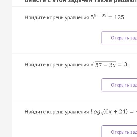
9
−
6
x
Найдите корень уравнения
.
5
=
125
Найдите корень уравнения
.
=
3
√
57
−
3
x
Найдите корень уравнения
l
o
g
(
6
x
+
24
)
=
3