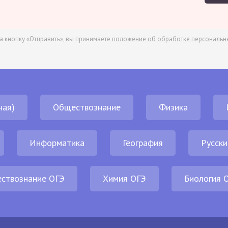
а кнопку «Отправить», вы принимаете
положение об обработке персональн
ная)
Обществознание
Физика
Информатика
География
Русски
ствознание ОГЭ
Химия ОГЭ
Биология 