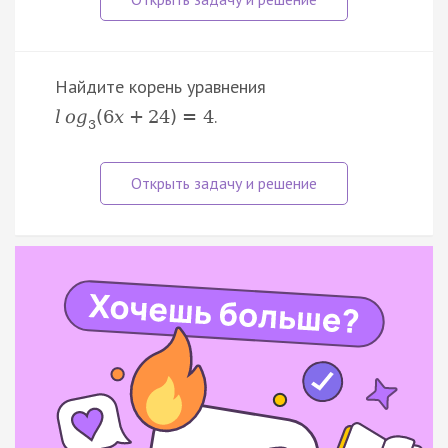
Найдите корень уравнения
.
l
o
g
(
6
x
+
24
)
=
4
3