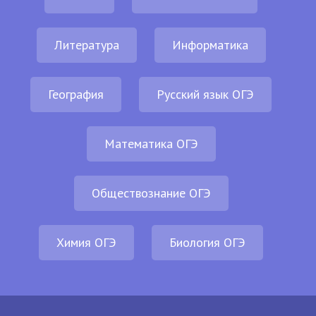
Литература
Информатика
География
Русский язык ОГЭ
Математика ОГЭ
Обществознание ОГЭ
Химия ОГЭ
Биология ОГЭ