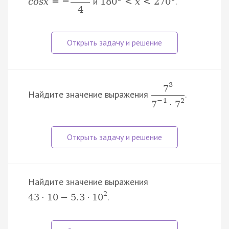
и
.
c
o
s
x
=
−
180
°
<
x
<
270
°
4
3
7
Найдите значение выражения
.
−
1
2
7
·
7
Найдите значение выражения
2
.
43
·
10
−
5.3
·
10