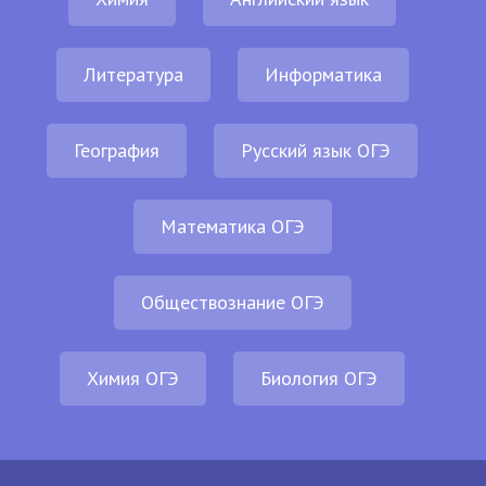
Литература
Информатика
География
Русский язык ОГЭ
Математика ОГЭ
Обществознание ОГЭ
Химия ОГЭ
Биология ОГЭ