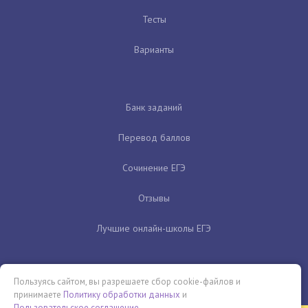
Тесты
Варианты
Банк заданий
Перевод баллов
Сочинение ЕГЭ
Отзывы
Лучшие онлайн-школы ЕГЭ
Пользуясь сайтом, вы разрешаете сбор cookie-файлов и
принимаете
Политику обработки данных
и
Пользовательское соглашение
.