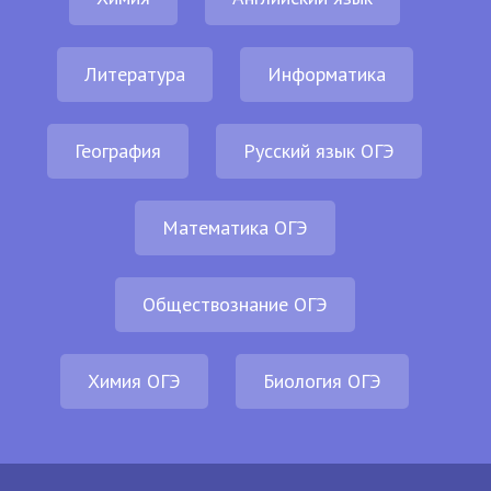
Литература
Информатика
География
Русский язык ОГЭ
Математика ОГЭ
Обществознание ОГЭ
Химия ОГЭ
Биология ОГЭ