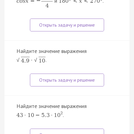
и
.
c
o
s
x
=
−
180
°
<
x
<
270
°
4
Найдите значение выражения
.
·
√
√
4.9
10
Найдите значение выражения
2
.
43
·
10
−
5.3
·
10