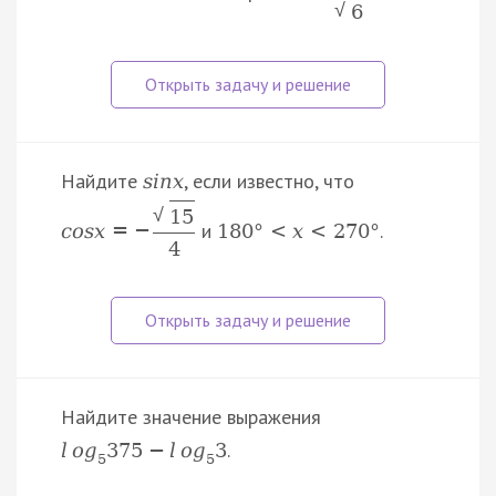
√
6
Найдите
, если известно, что
s
i
n
x
√
15
и
.
c
o
s
x
=
−
180
°
<
x
<
270
°
4
Найдите значение выражения
.
l
o
g
375
−
l
o
g
3
5
5