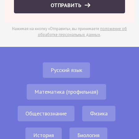
ОТПРАВИТЬ
Нажимая на кнопку «Отправить», вы принимаете
положение об
обработке персональных данных
.
Русский язык
Математика (профильная)
Обществознание
Физика
История
Биология